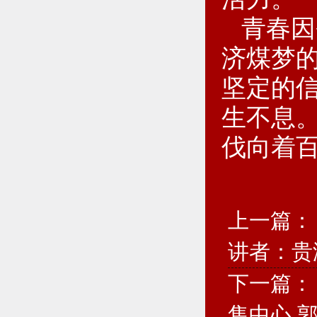
青春因
济煤梦
坚定的
生不息
伐向着
上一篇：
讲者：贵
下一篇：
售中心 