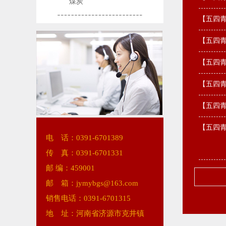
煤炭
【五四青
【五四青
【五四青
【五四青
【五四青
【五四青
电 话：0391-6701389
传 真：0391-6701331
邮 编：459001
邮 箱：jymybgs@163.com
销售电话：0391-6701315
地 址：河南省济源市克井镇