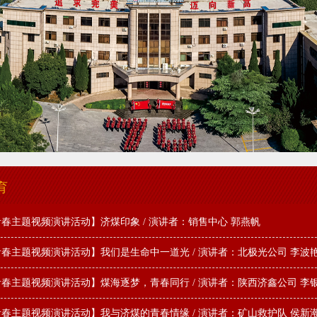
育
春主题视频演讲活动】济煤印象 / 演讲者：销售中心 郭燕帆
春主题视频演讲活动】我们是生命中一道光 / 演讲者：北极光公司 李波
春主题视频演讲活动】煤海逐梦，青春同行 / 演讲者：陕西济鑫公司 李
春主题视频演讲活动】我与济煤的青春情缘 / 演讲者：矿山救护队 侯新