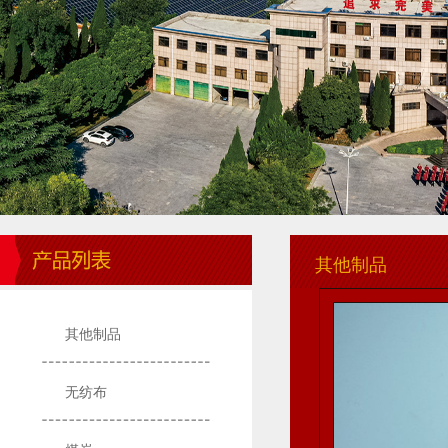
其他制品
其他制品
无纺布