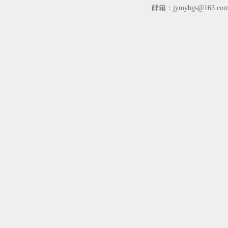
邮箱：jymybgs@163