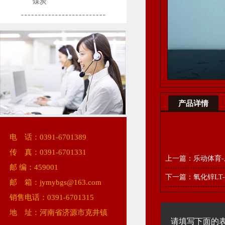
煤炭
产品详情
电 话：0391-6701389
传 真：0391-6701331
上一篇：
乐动体育
邮 编：459001
下一篇：
氧化锌LT-
邮 箱：jymybgs@163.com
销售电话：0391-6701315
地 址：河南省济源市克井镇
请填写下面的