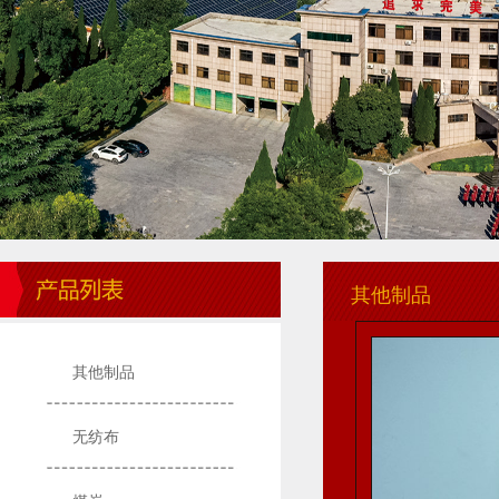
其他制品
其他制品
无纺布